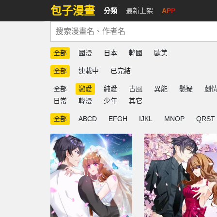
包子漫畫
分類
最新上架
APP
全部
國漫
日本
韓國
歐美
全部
連載中
已完結
全部
戀愛
純愛
古風
異能
懸疑
劇
日常
韓漫
少年
其它
全部
ABCD
EFGH
IJKL
MNOP
QRST