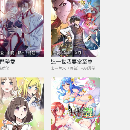
戀愛
劇情
都市
總裁
戀愛
熱血
玄幻
門摯愛
這一世我要當至尊
花惹笑
太一生水（原著）+A4漫業