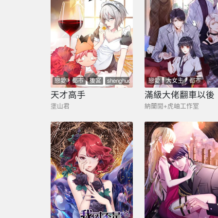
戀愛
都市
後宮
shenghuo
戀愛
大女主
都市
天才高手
滿級大佬翻車以後
塗山君
納蘭閒+虎岫工作室