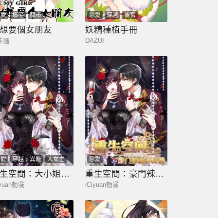
戀愛
搞笑
都市
戀愛
穿越
後宮
想要個女朋友
妖精種植手冊
卡通
DAZUI
戀愛
穿越
異能
大女主
戀愛
總裁
重生空間：大小姐不好惹
重生空間：豪門辣妻不好惹
iyuan動漫
iCiyuan動漫