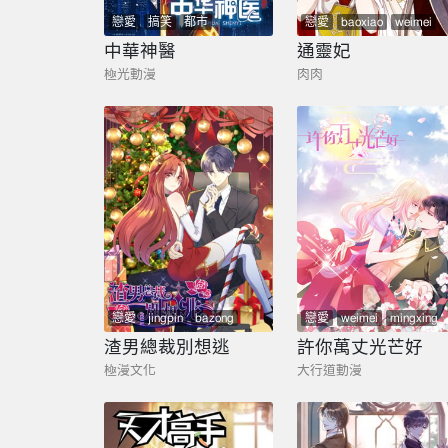
戀愛
搞笑
都市
戀愛
baoxiao
weimei
中華神醫
通靈妃
極光動漫
肉肉
戀愛
jingpin
bazong
戀愛
weimei
mingxing
都市
渣男總裁別想逃
許你萬丈光芒好
極漫文化
大行道動漫