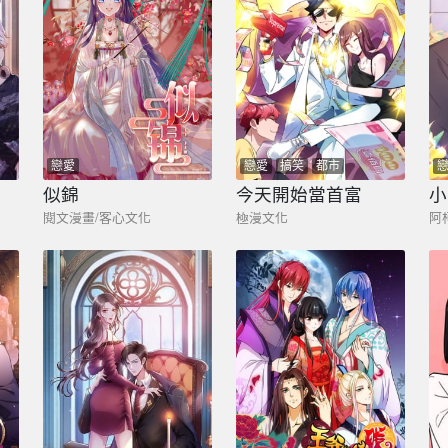
戀愛
戀愛
搞笑
都市
似錦
今天開始當首富
小
閱文漫畫/客心文化
極漫文化
阿