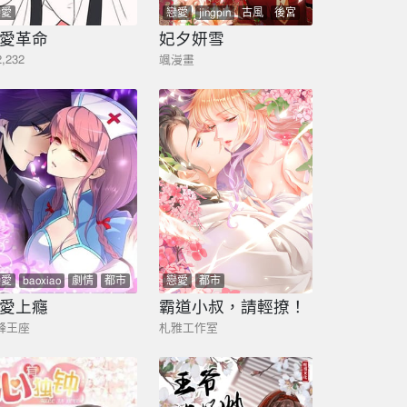
戀愛
戀愛
jingpin
古風
後宮
愛革命
妃夕妍雪
2,232
颯漫畫
戀愛
baoxiao
劇情
都市
戀愛
都市
haonu
愛上癮
霸道小叔，請輕撩！
鋒王座
札雅工作室