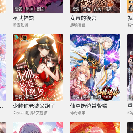
戀愛
熱血
冒險
戀愛
穿越
古風
搞笑
後宮
星武神訣
女帝的後宮
就
踏雪動漫
拂曉聯盟
茗
戀愛
都市
戀愛
都市
玄幻
跑：爹地追來了
少帥你老婆又跑了
仙尊奶爸當贅婿
iCiyuan動漫&艾魯貓
傳奇漫業
iC