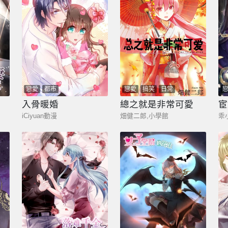
戀愛
都市
戀愛
搞笑
日常
入骨暖婚
總之就是非常可愛
iCiyuan動漫
畑健二郎,小學館
乖