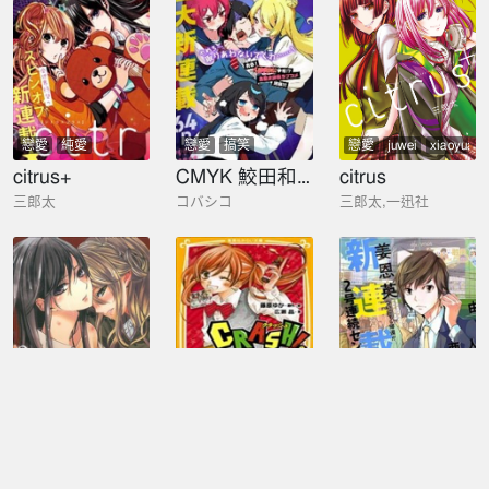
戀愛
純愛
戀愛
搞笑
戀愛
juwei
xiaoyuan
citrus+
CMYK 鮫田和王的中二病無法根治
citrus
三郎太
コバシコ
三郎太,一迅社
戀愛
純愛
戀愛
日常
戀愛
citrus~柑橘味香氣~
CRASH!II
CHASE
三郎太
藤原友佳
姜恩英