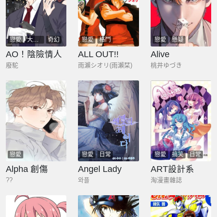
戀愛
大女主
奇幻
戀愛
格鬥
戀愛
懸疑
AO！陰險情人
ALL OUT!!
Alive
廢駝
雨瀨シオリ(雨瀨栞)
桃井ゆづき
戀愛
戀愛
日常
戀愛
搞笑
日常
Alpha 創傷
Angel Lady
ART設計系
??
와플
淘漫畫雜誌