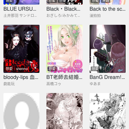
戀愛
戀愛
懸疑
戀愛
穿越
BLUE URSUS 藍熊
Black・Black・Lotus
Back to the school
土井那羽 サンドロビッチ·ヤバ子
おぎしろ/みかみてれん
漫拍拍
戀愛
shenmo
戀愛
戀愛
zhenren
bloody-lips 血契
BT老師去結婚吧！
BanG Dream! It's MyGO !!!!! 雨中祈晴
劇能玩
高橋コゥ
ゆあま