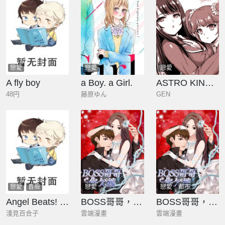
戀愛
戀愛
戀愛
A fly boy
a Boy. a Girl.
ASTRO KING 勇者召喚卻被認定爲下級的我只好建立女僕後宮了！
48円
藤原ゆん
GEN
戀愛
冒險
戀愛
戀愛
都市
Angel Beats! 天堂之門
BOSS哥哥，你欠揍！
BOSS哥哥，你欠揍
淺見百合子
雲端漫畫
雲端漫畫