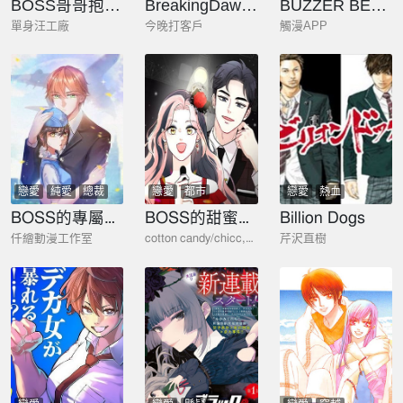
BOSS哥哥抱抱：溫柔的淪陷
BreakingDawn破曉
BUZZER BEAT 零秒出手
單身汪工廠
今晚打客戶
觸漫APP
戀愛
純愛
總裁
戀愛
都市
戀愛
熱血
BOSS的專屬空姐
BOSS的甜蜜誘惑
Billion Dogs
仟繪動漫工作室
cotton candy/chicc,silver ring
芹沢直樹