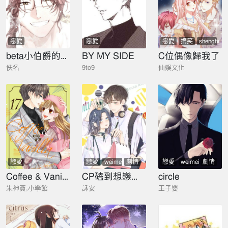
戀愛
戀愛
戀愛
搞笑
shenghuo
beta小伯爵的重生
BY MY SIDE
C位偶像歸我了
佚名
9to9
仙娛文化
戀愛
戀愛
weimei
劇情
戀愛
weimei
劇情
xiaoyuan
shaonu
Coffee & Vanilla 咖啡和香草
CP磕到想戀愛怎麼辦？
circle
zhiyu
朱神寶,小學館
訸安
王子嬰