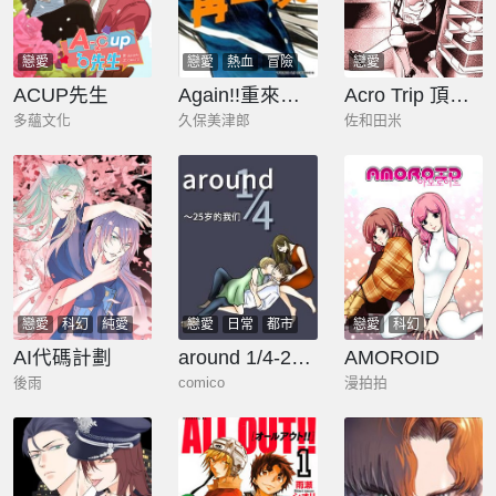
戀愛
戀愛
熱血
冒險
戀愛
ACUP先生
Again!!重來一次
Acro Trip 頂尖惡路
多蘊文化
久保美津郎
佐和田米
戀愛
科幻
純愛
戀愛
日常
都市
戀愛
科幻
AI代碼計劃
around 1/4-25歲的我們
AMOROID
後雨
comico
漫拍拍