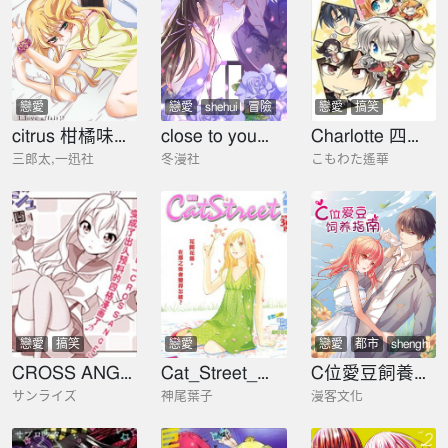
戀愛
戀愛
shehui
冒險
戀愛
搞笑
citrus 柑橘味香氣
close to you靠近你
Charlotte 四格漫畫 超越青春吧！
三郎太,一迅社
冬漫社
こもわた遙華
戀愛
搞笑
戀愛
戀愛
都市
shenghuo
CROSS ANGE 天使與龍的學園
Cat_Street_貓街
C位愛豆飼養指南
サンライズ
神尾葉子
漫客文化