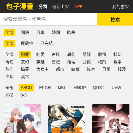
包子漫畫
分類
最新上架
APP
我的書架
檢索
全部
國漫
日本
韓國
歐美
全部
連載中
已完結
全部
戀愛
純愛
古風
異能
懸疑
劇情
科幻
奇幻
玄幻
穿越
冒險
推理
武俠
格鬥
戰爭
熱血
搞笑
大女主
都市
總裁
後宮
日常
韓漫
少年
其它
全部
ABCD
EFGH
IJKL
MNOP
QRST
UVW
XYZ
0-9