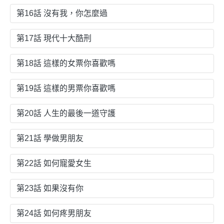
第16話 沒有我，你怎麼過
第17話 現代十大酷刑
第18話 這樣的女票你喜歡嗎
第19話 這樣的男票你喜歡嗎
第20話 人生的最後一道守護
第21話 學做男朋友
第22話 如何寵愛女生
第23話 如果沒有你
第24話 如何疼男朋友