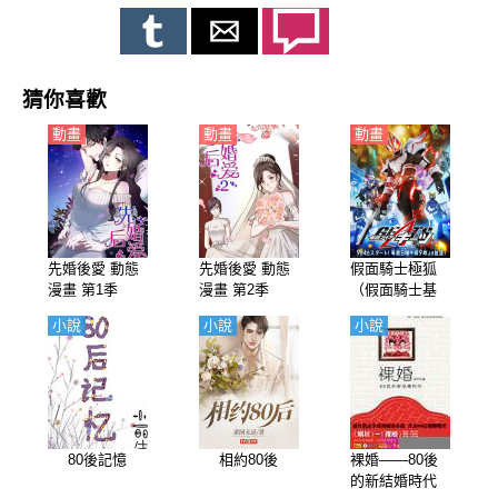
中了他們的淚點。
猜你喜歡
動畫
動畫
動畫
先婚後愛 動態
先婚後愛 動態
假面騎士極狐
漫畫 第1季
漫畫 第2季
（假面騎士基
茲、假面騎士G
小說
小說
小說
EATS）（4K）
【國語】
80後記憶
相約80後
裸婚——80後
的新結婚時代