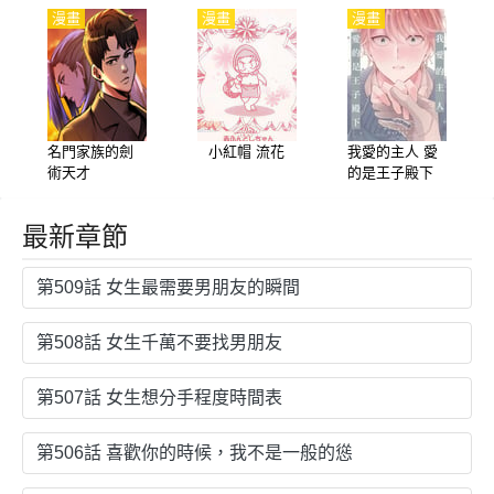
漫畫
漫畫
漫畫
名門家族的劍
小紅帽 流花
我愛的主人 愛
術天才
的是王子殿下
最新章節
第509話 女生最需要男朋友的瞬間
第508話 女生千萬不要找男朋友
第507話 女生想分手程度時間表
第506話 喜歡你的時候，我不是一般的慫