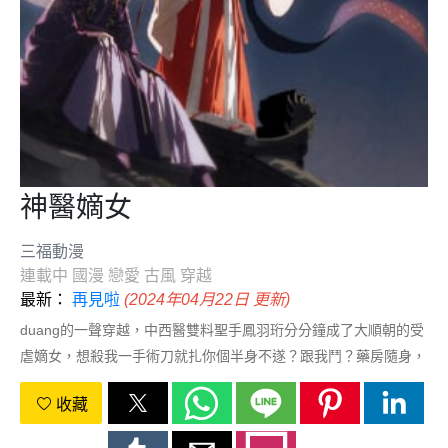
神醫嫡女
三福動漫
連載中
國漫
戀愛
古風
穿越
最新：
再見啦
(2024年04月22日 更新)
duang的一聲穿越，中西醫雙料聖手鳳羽珩分分鐘成了大順朝的受
虐嫡女，想殺我一手術刀就扎你個半身不遂？跟我鬥？藥房隨身，
名利在手，連皇上都要跟我套近乎！但是那個婚約是啥情況，毀了
收藏
容的瘸子壁咚了我還要勞資幫忙得天下？流氓王爺你是不是傻！