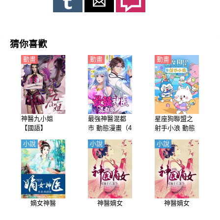
猜你喜歡
動畫
動畫
動畫
神醫九小姐
最強神醫混都
星座狗聯盟之
【國語】
市 動態漫畫（4
射手小浪 動態
K）
漫畫
小說
小說
小說
嫡女神醫
神醫嫡女
神醫嫡女