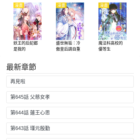
漫畫
漫畫
漫畫
妖王的后妃都
盛世無垢：冷
魔法科高校的
是我的
傲皇后請自重
優等生
最新章節
再見啦
第645話 父慈女孝
第644話 蓮王心思
第643話 瑾元殷勤