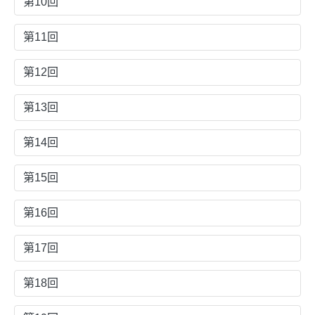
第10回
第11回
第12回
第13回
第14回
第15回
第16回
第17回
第18回