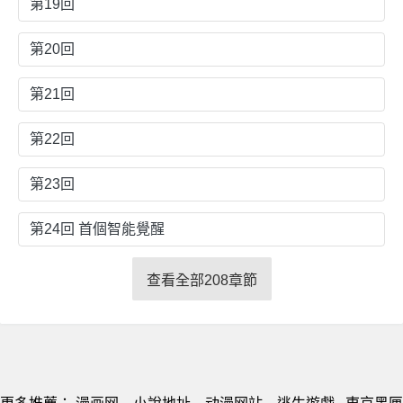
第19回
第20回
第21回
第22回
第23回
第24回 首個智能覺醒
查看全部208章節