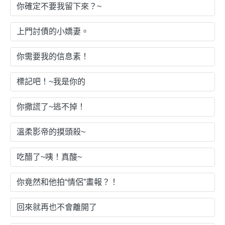
你確定不要我留下來？~
上門討債的小嬌妻。
你需要我的信息素！
標記吧！~我是你的
你撒謊了~逃不掉！
溫柔影帝的摸頭殺~
吃醋了~咦！真酸~
你竟然和他拍“情侶”畫報？！
回來就再也不會離開了