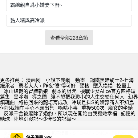
霸總親自爲小嬌妻下廚~
黏人精與高冷派
查看全部228章節
更多推薦：
漫画网
小說下載網
動畫
鋼鐵黑暗騎士2-七海
繼承者
勇者大人，昨夜“睡”得可好
硬核
墮入摸摸
控靈士
冰山總裁的冒牌新娘
劇本的詛咒
機戰少女Alice官方四格短
篇集
黑哆啦
導之國
纔不想把我渺小的人生交給任何人
幻界
鎮魂曲
將撿回來的龍培育成攻
冷峻且抖S的奴隸商人不知爲
何把我揣在手心不願出售
嘀咕小事
重複500次
魔女的坐騎
反派千金被廢除了婚約，所以現在開始由我讓她幸福
記憶的
糖球
陸地沉沒記～少年S的記錄～
© 2026 BAOZIMH.COM 包子漫畫 ·
SITEMAP
·
DMCA
·
PRIVACY
·
包子漫畫APP
s@baozimh.com